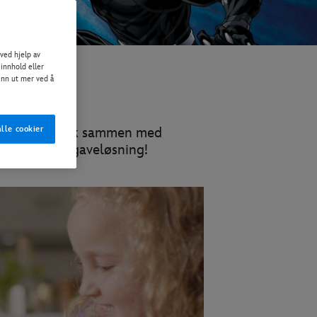
ved hjelp av
 innhold eller
Finn ut mer ved å
e gnisten av lek sammen med
lle cookier
, spill og oppgaveløsning!