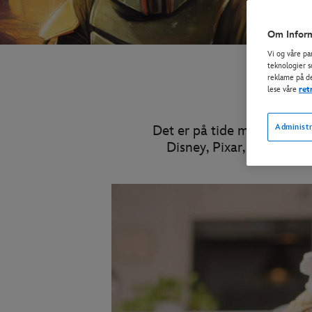
Om Inform
Vi og våre pa
teknologier s
reklame på de
lese våre
ret
Det er på tide med litt ‚M
Administr
Disney, Pixar, Star Wars™