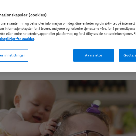
asjonskapsler (cookies)
rtnere samler inn og behandler informasjon om deg, dine enheter og din aktivitet på internett 
om informasjonskapsler for å levere, analysere og forbedre tjenestene våre, for å persontilpasse
Magisk Tid Sammen
tte eller andre nettsteder, apper eller plattformer, og for å tilby sosiale nettverksfunksjoner. 
ningslinjer for cookies
.
agisk Tid Sammen‘. Bli inpirert og kjenn den magisk
er innstillinger
Avvis alle
Godta a
 og Marvel. Få inspirerende ideer til lek, kreativitet